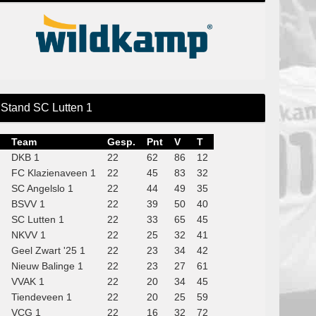
Stand SC Lutten 1
Team
Gesp.
Pnt
V
T
DKB 1
22
62
86
12
FC Klazienaveen 1
22
45
83
32
SC Angelslo 1
22
44
49
35
BSVV 1
22
39
50
40
SC Lutten 1
22
33
65
45
NKVV 1
22
25
32
41
Geel Zwart '25 1
22
23
34
42
Nieuw Balinge 1
22
23
27
61
VVAK 1
22
20
34
45
Tiendeveen 1
22
20
25
59
VCG 1
22
16
32
72