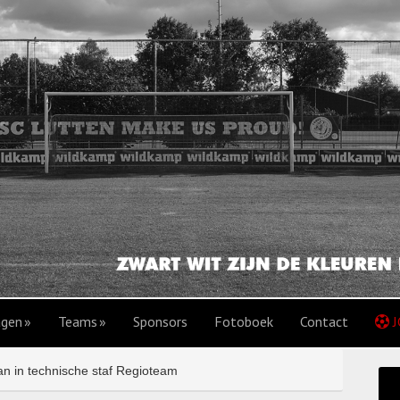
agen
Teams
Sponsors
Fotoboek
Contact
J
n in technische staf Regioteam