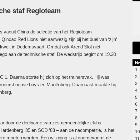
sche staf Regioteam
s vanuit China de selectie van het Regioteam
ndao Red Lions niet aanwezig zijn bij het duel van ‘zijn’
weit in Dedemsvaart. Omdat ook Arend Slot niet
egd aan de technische staf. De wedstrijd begint om 19.30
Nr
1
2
 1. Daarna stortte hij zich op het trainersvak. Hij was
3
Vroomshoopse boys en Mariënberg. Daarnaast maakte hij
4
nberg.
5
6
7
8
ar door de deelname van zes gemeentelijke clubs –
9
rdenberg ’85 en SCD ’83 – aan de nacompetitie, is het
10
oerd moeten worden. Éen wijziging is al doorgevoerd, de
11