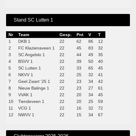
Stand SC Lutten 1
Nr
Team
Gesp.
Pnt
V
T
1
DKB 1
22
62
86
12
2
FC Klazienaveen 1
22
45
83
32
3
SC Angelslo 1
22
44
49
35
4
BSVV 1
22
39
50
40
5
SC Lutten 1
22
33
65
45
6
NKVV 1
22
25
32
41
7
Geel Zwart '25 1
22
23
34
42
8
Nieuw Balinge 1
22
23
27
61
9
VVAK 1
22
20
34
45
10
Tiendeveen 1
22
20
25
59
11
VCG 1
22
16
32
72
12
NWVV 1
22
15
34
67
Clubtopscorer 2025-2026