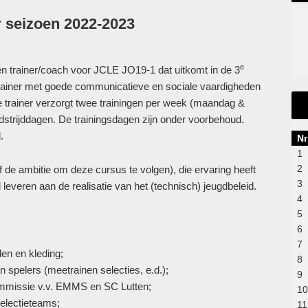
r seizoen 2022-2023
e
n trainer/coach voor JCLE JO19-1 dat uitkomt in de 3
trainer met goede communicatieve en sociale vaardigheden
e trainer verzorgt twee trainingen per week (maandag &
strijddagen. De trainingsdagen zijn onder voorbehoud.
.
Nr
1
2
de ambitie om deze cursus te volgen), die ervaring heeft
3
leveren aan de realisatie van het (technisch) jeugdbeleid.
4
5
6
7
en en kleding;
8
pelers (meetrainen selecties, e.d.);
9
missie v.v. EMMS en SC Lutten;
10
lectieteams;
11