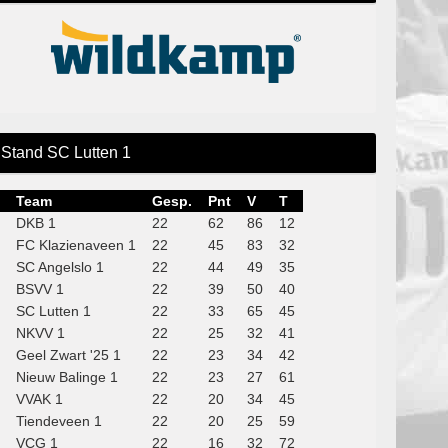
Stand SC Lutten 1
Team
Gesp.
Pnt
V
T
DKB 1
22
62
86
12
FC Klazienaveen 1
22
45
83
32
SC Angelslo 1
22
44
49
35
BSVV 1
22
39
50
40
SC Lutten 1
22
33
65
45
NKVV 1
22
25
32
41
Geel Zwart '25 1
22
23
34
42
Nieuw Balinge 1
22
23
27
61
VVAK 1
22
20
34
45
Tiendeveen 1
22
20
25
59
VCG 1
22
16
32
72