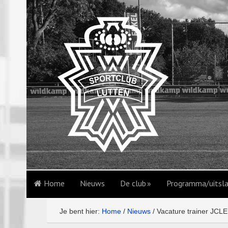
Home
Nieuws
De club
Programma/uitsl
Je bent hier:
Home
/
Nieuws
/
Vacature trainer JCL