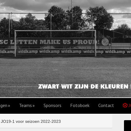
agen
Teams
Sponsors
Fotoboek
Contact
J
E JO19-1 voor seizoen 2022-2023