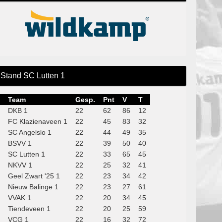
Stand SC Lutten 1
Team
Gesp.
Pnt
V
T
DKB 1
22
62
86
12
FC Klazienaveen 1
22
45
83
32
SC Angelslo 1
22
44
49
35
BSVV 1
22
39
50
40
SC Lutten 1
22
33
65
45
NKVV 1
22
25
32
41
Geel Zwart '25 1
22
23
34
42
Nieuw Balinge 1
22
23
27
61
VVAK 1
22
20
34
45
Tiendeveen 1
22
20
25
59
VCG 1
22
16
32
72