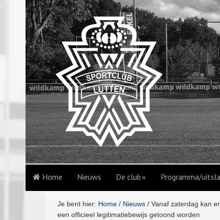
Home
Nieuws
De club
Programma/uitsl
Je bent hier:
Home
/
Nieuws
/
Vanaf zaterdag kan er,
een officieel legitimatiebewijs getoond worden