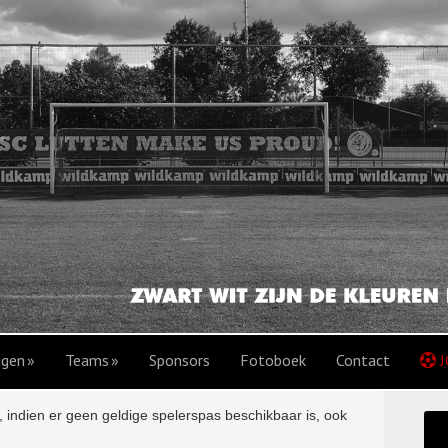
agen
Teams
Sponsors
Fotoboek
Contact
J
 indien er geen geldige spelerspas beschikbaar is, ook