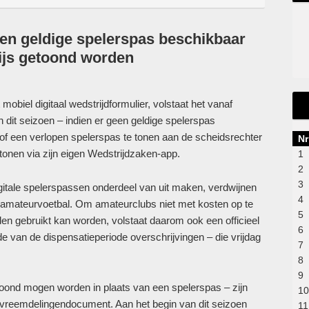
een geldige spelerspas beschikbaar
ewijs getoond worden
mobiel digitaal wedstrijdformulier, volstaat het vanaf
 dit seizoen – indien er geen geldige spelerspas
s of een verlopen spelerspas te tonen aan de scheidsrechter
Nr
 tonen via zijn eigen Wedstrijdzaken-app.
1
2
3
gitale spelerspassen onderdeel van uit maken, verdwijnen
4
et amateurvoetbal. Om amateurclubs niet met kosten op te
5
n gebruikt kan worden, volstaat daarom ook een officieel
6
 van de dispensatieperiode overschrijvingen – die vrijdag
7
8
9
toond mogen worden in plaats van een spelerspas – zijn
10
en vreemdelingendocument. Aan het begin van dit seizoen
11