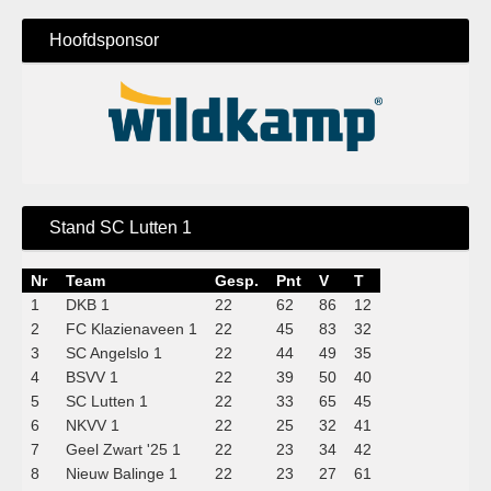
Hoofdsponsor
Stand SC Lutten 1
Nr
Team
Gesp.
Pnt
V
T
1
DKB 1
22
62
86
12
2
FC Klazienaveen 1
22
45
83
32
3
SC Angelslo 1
22
44
49
35
4
BSVV 1
22
39
50
40
5
SC Lutten 1
22
33
65
45
6
NKVV 1
22
25
32
41
7
Geel Zwart '25 1
22
23
34
42
8
Nieuw Balinge 1
22
23
27
61