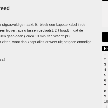
reed
kunstgrasveld gemaakt. Er bleek een kapotte kabel in de
en tijdvertraging tussen geplaatst. Dit houdt in dat de
len gaan gaan ( circa 10 minuten ‘wachttijd’).
 zitten, want dan knapt alles er weer uit; hetgeen onnodige
Nr
1
2
rs!
3
4
5
6
7
8
9
10
11