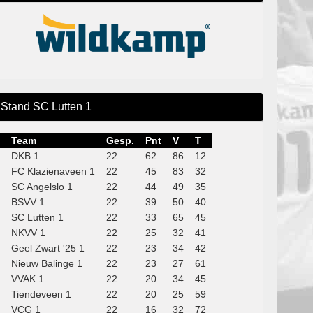
Stand SC Lutten 1
Team
Gesp.
Pnt
V
T
DKB 1
22
62
86
12
FC Klazienaveen 1
22
45
83
32
SC Angelslo 1
22
44
49
35
BSVV 1
22
39
50
40
SC Lutten 1
22
33
65
45
NKVV 1
22
25
32
41
Geel Zwart '25 1
22
23
34
42
Nieuw Balinge 1
22
23
27
61
VVAK 1
22
20
34
45
Tiendeveen 1
22
20
25
59
VCG 1
22
16
32
72