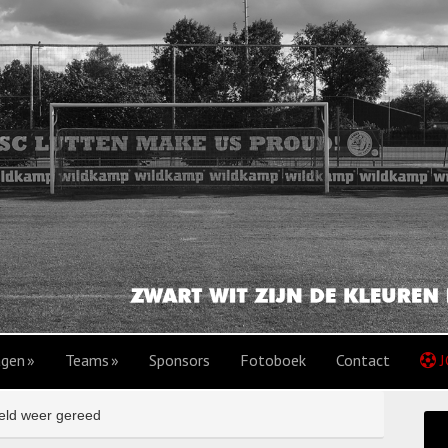
agen
Teams
Sponsors
Fotoboek
Contact
J
veld weer gereed