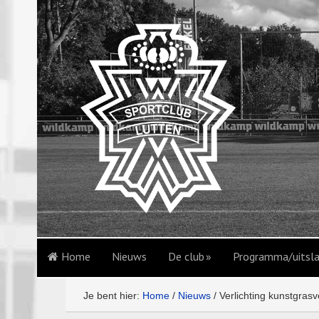
Home
Nieuws
De club
Programma/uitsl
Je bent hier:
Home
/
Nieuws
/
Verlichting kunstgras