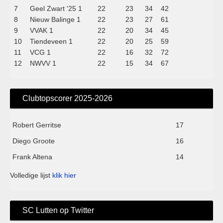
7
Geel Zwart '25 1
22
23
34
42
8
Nieuw Balinge 1
22
23
27
61
9
VVAK 1
22
20
34
45
10
Tiendeveen 1
22
20
25
59
11
VCG 1
22
16
32
72
12
NWVV 1
22
15
34
67
Clubtopscorer 2025-2026
Robert Gerritse
17
Diego Groote
16
Frank Altena
14
Volledige lijst
klik hier
SC Lutten op Twitter