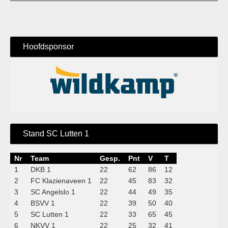
Hoofdsponsor
Stand SC Lutten 1
Nr
Team
Gesp.
Pnt
V
T
1
DKB 1
22
62
86
12
2
FC Klazienaveen 1
22
45
83
32
3
SC Angelslo 1
22
44
49
35
4
BSVV 1
22
39
50
40
5
SC Lutten 1
22
33
65
45
6
NKVV 1
22
25
32
41