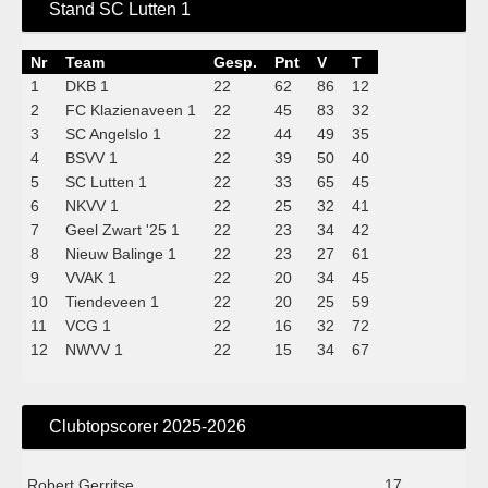
Stand SC Lutten 1
Nr
Team
Gesp.
Pnt
V
T
1
DKB 1
22
62
86
12
2
FC Klazienaveen 1
22
45
83
32
3
SC Angelslo 1
22
44
49
35
4
BSVV 1
22
39
50
40
5
SC Lutten 1
22
33
65
45
6
NKVV 1
22
25
32
41
7
Geel Zwart '25 1
22
23
34
42
8
Nieuw Balinge 1
22
23
27
61
9
VVAK 1
22
20
34
45
10
Tiendeveen 1
22
20
25
59
11
VCG 1
22
16
32
72
12
NWVV 1
22
15
34
67
Clubtopscorer 2025-2026
Robert Gerritse
17