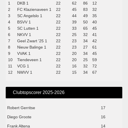
1
DKB 1
22
62
86
12
2
FC Klazienaveen 1
22
45
83
32
3
SC Angelslo 1
22
44
49
35
4
BSVV 1
22
39
50
40
5
SC Lutten 1
22
33
65
45
6
NKVV 1
22
25
32
41
7
Geel Zwart '25 1
22
23
34
42
8
Nieuw Balinge 1
22
23
27
61
9
VVAK 1
22
20
34
45
10
Tiendeveen 1
22
20
25
59
11
VCG 1
22
16
32
72
12
NWVV 1
22
15
34
67
Clubtopscorer 2025-2026
Robert Gerritse
17
Diego Groote
16
Frank Altena
14