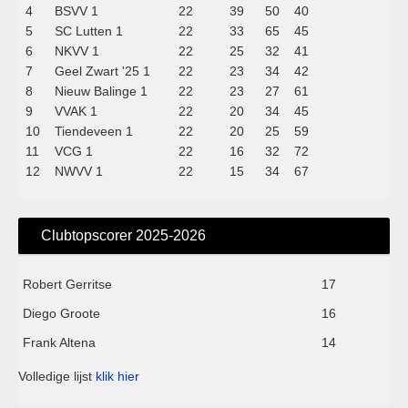
4
BSVV 1
22
39
50
40
5
SC Lutten 1
22
33
65
45
6
NKVV 1
22
25
32
41
7
Geel Zwart '25 1
22
23
34
42
8
Nieuw Balinge 1
22
23
27
61
9
VVAK 1
22
20
34
45
10
Tiendeveen 1
22
20
25
59
11
VCG 1
22
16
32
72
12
NWVV 1
22
15
34
67
Clubtopscorer 2025-2026
Robert Gerritse
17
Diego Groote
16
Frank Altena
14
Volledige lijst
klik hier