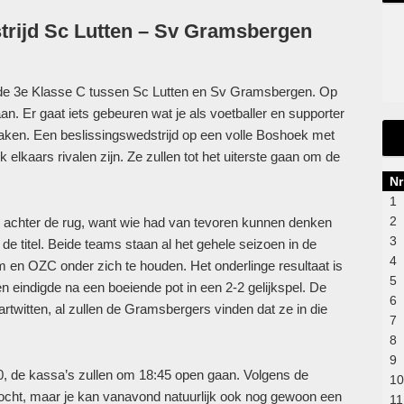
rijd Sc Lutten – Sv Gramsbergen
 de 3e Klasse C tussen Sc Lutten en Sv Gramsbergen. Op
an. Er gaat iets gebeuren wat je als voetballer en supporter
aken. Een beslissingswedstrijd op een volle Boshoek met
elkaars rivalen zijn. Ze zullen tot het uiterste gaan om de
Nr
1
2
achter de rug, want wie had van tevoren kunnen denken
3
de titel. Beide teams staan al het gehele seizoen in de
4
 en OZC onder zich te houden. Het onderlinge resultaat is
5
n eindigde na een boeiende pot in een 2-2 gelijkspel. De
6
rtwitten, al zullen de Gramsbergers vinden dat ze in die
7
8
9
, de kassa’s zullen om 18:45 open gaan. Volgens de
10
rkocht, maar je kan vanavond natuurlijk ook nog gewoon een
11