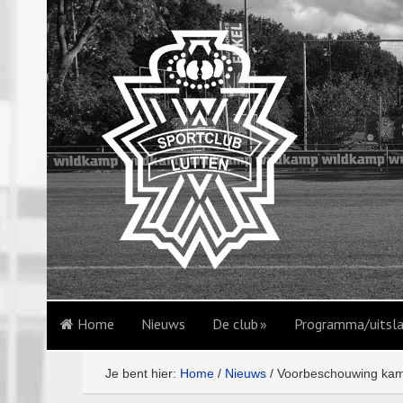
Home
Nieuws
De club
Programma/uitsl
Je bent hier:
Home
/
Nieuws
/
Voorbeschouwing kamp