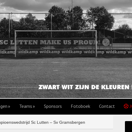
agen
Teams
Sponsors
Fotoboek
Contact
J
ioenswedstrijd Sc Lutten – Sv Gramsbergen