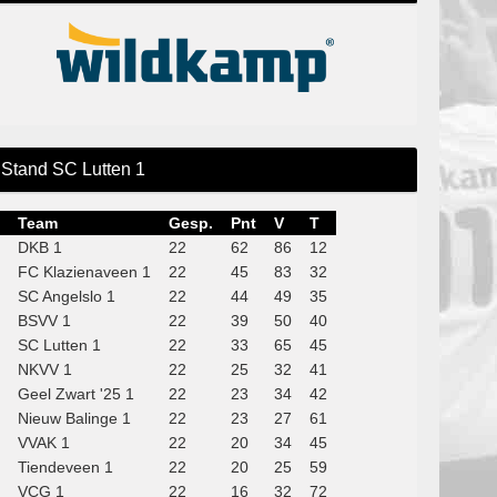
Stand SC Lutten 1
Team
Gesp.
Pnt
V
T
DKB 1
22
62
86
12
FC Klazienaveen 1
22
45
83
32
SC Angelslo 1
22
44
49
35
BSVV 1
22
39
50
40
SC Lutten 1
22
33
65
45
NKVV 1
22
25
32
41
Geel Zwart '25 1
22
23
34
42
Nieuw Balinge 1
22
23
27
61
VVAK 1
22
20
34
45
Tiendeveen 1
22
20
25
59
VCG 1
22
16
32
72