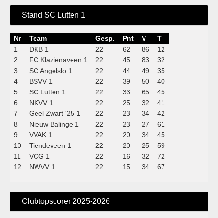
Stand SC Lutten 1
Nr
Team
Gesp.
Pnt
V
T
1
DKB 1
22
62
86
12
2
FC Klazienaveen 1
22
45
83
32
3
SC Angelslo 1
22
44
49
35
4
BSVV 1
22
39
50
40
5
SC Lutten 1
22
33
65
45
6
NKVV 1
22
25
32
41
7
Geel Zwart '25 1
22
23
34
42
8
Nieuw Balinge 1
22
23
27
61
9
VVAK 1
22
20
34
45
10
Tiendeveen 1
22
20
25
59
11
VCG 1
22
16
32
72
12
NWVV 1
22
15
34
67
Clubtopscorer 2025-2026