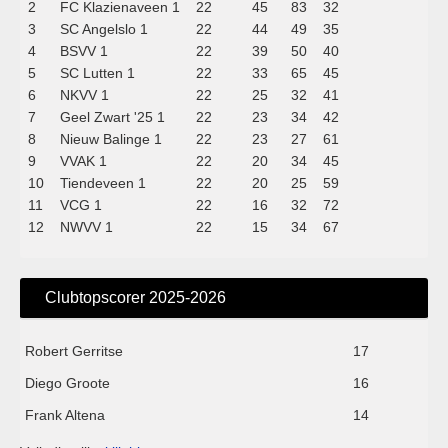
2
FC Klazienaveen 1
22
45
83
32
3
SC Angelslo 1
22
44
49
35
4
BSVV 1
22
39
50
40
5
SC Lutten 1
22
33
65
45
6
NKVV 1
22
25
32
41
7
Geel Zwart '25 1
22
23
34
42
8
Nieuw Balinge 1
22
23
27
61
9
VVAK 1
22
20
34
45
10
Tiendeveen 1
22
20
25
59
11
VCG 1
22
16
32
72
12
NWVV 1
22
15
34
67
Clubtopscorer 2025-2026
Robert Gerritse
17
Diego Groote
16
Frank Altena
14