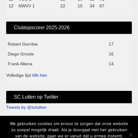
12
NWVV 1
22
15
34
67
Clubtopscorer 2025-2026
Robert Gerritse
17
Diego Groote
16
Frank Altena
14
Volledige lijst
klik hier
SC Lutten op Twitter
Tweets by @sclutten
We gebruiken cookies om ervoor te zorgen dat onze website
Sc Lutten - Sportpark de Kei - Knappersveldweg 1B - 7776 PA
zo soepel mogelijk draait. Als je doorgaat met het gebruiken
van de website, gaan we er vanuit dat u ermee instemt.
Slagharen - Clubhuis 't Keihart tel. 0523-682250 |