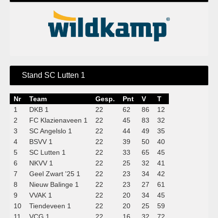
Stand SC Lutten 1
Nr
Team
Gesp.
Pnt
V
T
1
DKB 1
22
62
86
12
2
FC Klazienaveen 1
22
45
83
32
3
SC Angelslo 1
22
44
49
35
4
BSVV 1
22
39
50
40
5
SC Lutten 1
22
33
65
45
6
NKVV 1
22
25
32
41
7
Geel Zwart '25 1
22
23
34
42
8
Nieuw Balinge 1
22
23
27
61
9
VVAK 1
22
20
34
45
10
Tiendeveen 1
22
20
25
59
11
VCG 1
22
16
32
72