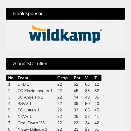
Hoofdsponsor
Stand SC Lutten 1
Nr
Team
Gesp.
Pnt
V
T
1
DKB 1
22
62
86
12
2
FC Klazienaveen 1
22
45
83
32
3
SC Angelslo 1
22
44
49
35
4
BSVV 1
22
39
50
40
5
SC Lutten 1
22
33
65
45
6
NKVV 1
22
25
32
41
7
Geel Zwart '25 1
22
23
34
42
8
Nieuw Balinge 1
22
23
27
61