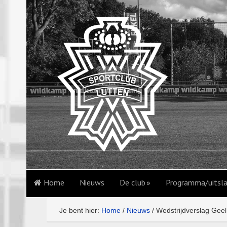
Home
Nieuws
De club
Programma/uitsl
Je bent hier:
Home
/
Nieuws
/
Wedstrijdverslag Geel