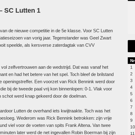
– SC Lutten 1
 van de nieuwe competitie in de 5e klasse. Voor SC Lutten
atieseizoen van vorig jaar. Tegenstander was Geel Zwart
d ooit speelde, als kersverse zaterdagtak van CVV
Nr
vol zelfvertrouwen aan de wedstrijd. Dat was vanaf het
1
2
nant en had het betere van het spel. Toch bleef de brilstand
3
 de openingstreffer. Een voorzet van Rick Bennink werd door
4
die bij de tweede paal vrij kon binnenlopen: 0-1. Vlak voor
5
jn schot werd knap gekeerd door de doelman.
6
7
ardoor Lutten de overhand iets kwijtraakte. Toch was het
8
toesloeg. Wederom was Rick Bennink betrokken: zijn vrije
9
nd viel voor de voeten van spits Frank Altena. Van twee
10
 minuten later werd de net ingevallen Robin Boerman bij zijn
11