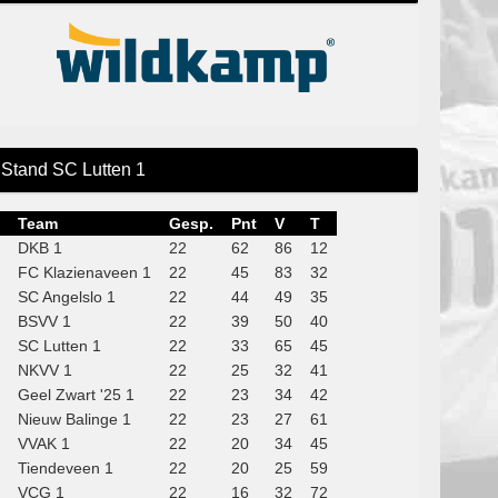
Stand SC Lutten 1
Team
Gesp.
Pnt
V
T
DKB 1
22
62
86
12
FC Klazienaveen 1
22
45
83
32
SC Angelslo 1
22
44
49
35
BSVV 1
22
39
50
40
SC Lutten 1
22
33
65
45
NKVV 1
22
25
32
41
Geel Zwart '25 1
22
23
34
42
Nieuw Balinge 1
22
23
27
61
VVAK 1
22
20
34
45
Tiendeveen 1
22
20
25
59
VCG 1
22
16
32
72