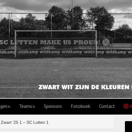
agen
Teams
Sponsors
Fotoboek
Contact
J
 Zwart ’25 1 – SC Lutten 1