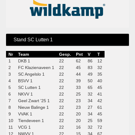
Stand SC Lutten 1
Nr
Team
Gesp.
Pnt
V
T
1
DKB 1
22
62
86
12
2
FC Klazienaveen 1
22
45
83
32
3
SC Angelslo 1
22
44
49
35
4
BSVV 1
22
39
50
40
5
SC Lutten 1
22
33
65
45
6
NKVV 1
22
25
32
41
7
Geel Zwart '25 1
22
23
34
42
8
Nieuw Balinge 1
22
23
27
61
9
VVAK 1
22
20
34
45
10
Tiendeveen 1
22
20
25
59
11
VCG 1
22
16
32
72
12
NWVV 1
22
15
34
67