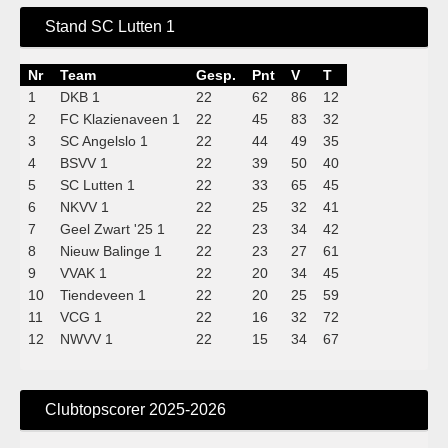
Stand SC Lutten 1
Nr
Team
Gesp.
Pnt
V
T
1
DKB 1
22
62
86
12
2
FC Klazienaveen 1
22
45
83
32
3
SC Angelslo 1
22
44
49
35
4
BSVV 1
22
39
50
40
5
SC Lutten 1
22
33
65
45
6
NKVV 1
22
25
32
41
7
Geel Zwart '25 1
22
23
34
42
8
Nieuw Balinge 1
22
23
27
61
9
VVAK 1
22
20
34
45
10
Tiendeveen 1
22
20
25
59
11
VCG 1
22
16
32
72
12
NWVV 1
22
15
34
67
Clubtopscorer 2025-2026