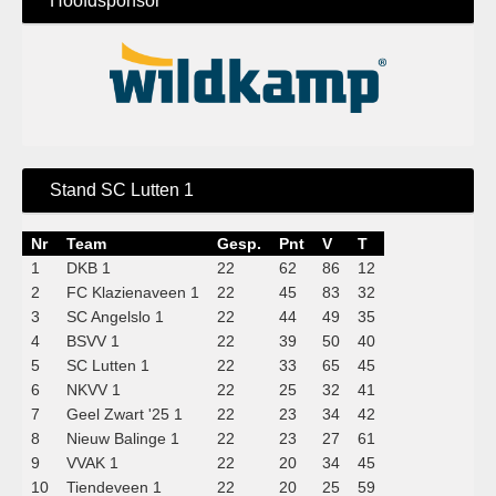
Hoofdsponsor
Stand SC Lutten 1
Nr
Team
Gesp.
Pnt
V
T
1
DKB 1
22
62
86
12
2
FC Klazienaveen 1
22
45
83
32
3
SC Angelslo 1
22
44
49
35
4
BSVV 1
22
39
50
40
5
SC Lutten 1
22
33
65
45
6
NKVV 1
22
25
32
41
7
Geel Zwart '25 1
22
23
34
42
8
Nieuw Balinge 1
22
23
27
61
9
VVAK 1
22
20
34
45
10
Tiendeveen 1
22
20
25
59