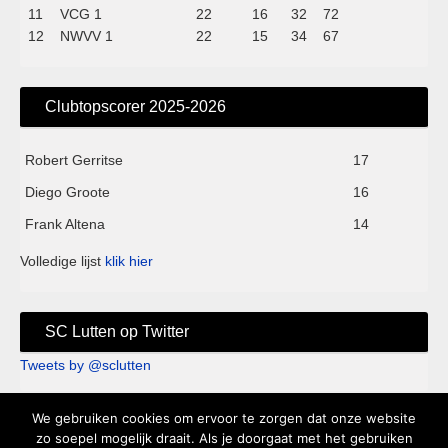
11
VCG 1
22
16
32
72
12
NWVV 1
22
15
34
67
Clubtopscorer 2025-2026
Robert Gerritse
17
Diego Groote
16
Frank Altena
14
Volledige lijst
klik hier
SC Lutten op Twitter
Tweets by @sclutten
We gebruiken cookies om ervoor te zorgen dat onze website
Sc Lutten - Sportpark de Kei - Knappersveldweg 1B - 7776 PA
zo soepel mogelijk draait. Als je doorgaat met het gebruiken