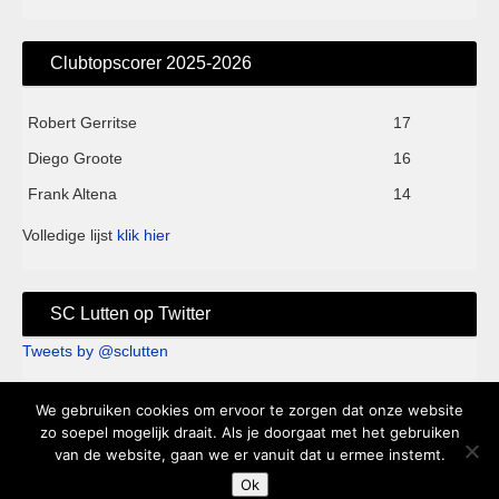
Clubtopscorer 2025-2026
Robert Gerritse
17
Diego Groote
16
Frank Altena
14
Volledige lijst
klik hier
SC Lutten op Twitter
Tweets by @sclutten
We gebruiken cookies om ervoor te zorgen dat onze website
Sc Lutten - Sportpark de Kei - Knappersveldweg 1B - 7776 PA
zo soepel mogelijk draait. Als je doorgaat met het gebruiken
van de website, gaan we er vanuit dat u ermee instemt.
Slagharen - Clubhuis 't Keihart tel. 0523-682250 |
Ok
Privacyverklaring