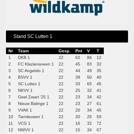
Stand SC Lutten 1
Nr
Team
Gesp.
Pnt
V
T
1
DKB 1
22
62
86
12
2
FC Klazienaveen 1
22
45
83
32
3
SC Angelslo 1
22
44
49
35
4
BSVV 1
22
39
50
40
5
SC Lutten 1
22
33
65
45
6
NKVV 1
22
25
32
41
7
Geel Zwart '25 1
22
23
34
42
8
Nieuw Balinge 1
22
23
27
61
9
VVAK 1
22
20
34
45
10
Tiendeveen 1
22
20
25
59
11
VCG 1
22
16
32
72
12
NWVV 1
22
15
34
67