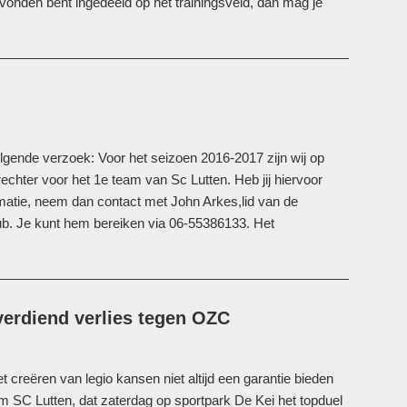
avonden bent ingedeeld op het trainingsveld, dan mag je
gende verzoek: Voor het seizoen 2016-2017 zijn wij op
echter voor het 1e team van Sc Lutten. Heb jij hiervoor
ormatie, neem dan contact met John Arkes,lid van de
b. Je kunt hem bereiken via 06-55386133. Het
erdiend verlies tegen OZC
t creëren van legio kansen niet altijd een garantie bieden
 SC Lutten, dat zaterdag op sportpark De Kei het topduel