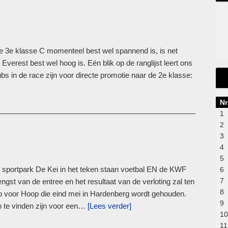
de 3e klasse C momenteel best wel spannend is, is net
Everest best wel hoog is. Eén blik op de ranglijst leert ons
bs in de race zijn voor directe promotie naar de 2e klasse:
Nr
1
2
3
4
5
l sportpark De Kei in het teken staan voetbal EN de KWF
6
7
t van de entree en het resultaat van de verloting zal ten
8
oor Hoop die eind mei in Hardenberg wordt gehouden.
9
n te vinden zijn voor een…
[Lees verder]
10
11