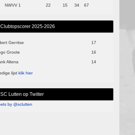
NWVV 1
22
15
34
67
Clubtopscorer 2025-2026
bert Gerritse
17
ego Groote
16
ank Altena
14
edige lijst
klik hier
SC Lutten op Twitter
ets by @sclutten