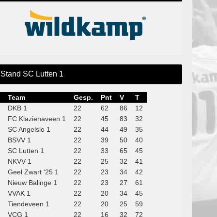
Stand SC Lutten 1
Team
Gesp.
Pnt
V
T
DKB 1
22
62
86
12
FC Klazienaveen 1
22
45
83
32
SC Angelslo 1
22
44
49
35
BSVV 1
22
39
50
40
SC Lutten 1
22
33
65
45
NKVV 1
22
25
32
41
Geel Zwart '25 1
22
23
34
42
Nieuw Balinge 1
22
23
27
61
VVAK 1
22
20
34
45
Tiendeveen 1
22
20
25
59
VCG 1
22
16
32
72