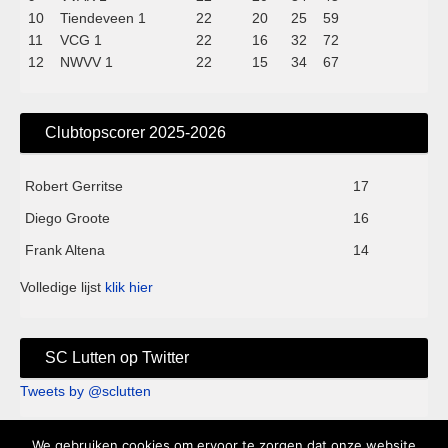
10
Tiendeveen 1
22
20
25
59
11
VCG 1
22
16
32
72
12
NWVV 1
22
15
34
67
Clubtopscorer 2025-2026
Robert Gerritse
17
Diego Groote
16
Frank Altena
14
Volledige lijst
klik hier
SC Lutten op Twitter
Tweets by @sclutten
We gebruiken cookies om ervoor te zorgen dat onze website