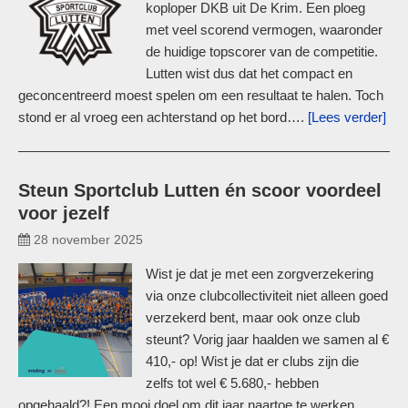
koploper DKB uit De Krim. Een ploeg
met veel scorend vermogen, waaronder
de huidige topscorer van de competitie.
Lutten wist dus dat het compact en
geconcentreerd moest spelen om een resultaat te halen. Toch
stond er al vroeg een achterstand op het bord….
[Lees verder]
Steun Sportclub Lutten én scoor voordeel
voor jezelf
28 november 2025
Wist je dat je met een zorgverzekering
via onze clubcollectiviteit niet alleen goed
verzekerd bent, maar ook onze club
steunt? Vorig jaar haalden we samen al €
410,- op! Wist je dat er clubs zijn die
zelfs tot wel € 5.680,- hebben
opgehaald?! Een mooi doel om dit jaar naartoe te werken,