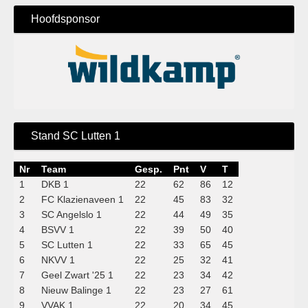
Hoofdsponsor
Stand SC Lutten 1
Nr
Team
Gesp.
Pnt
V
T
1
DKB 1
22
62
86
12
2
FC Klazienaveen 1
22
45
83
32
3
SC Angelslo 1
22
44
49
35
4
BSVV 1
22
39
50
40
5
SC Lutten 1
22
33
65
45
6
NKVV 1
22
25
32
41
7
Geel Zwart '25 1
22
23
34
42
8
Nieuw Balinge 1
22
23
27
61
9
VVAK 1
22
20
34
45