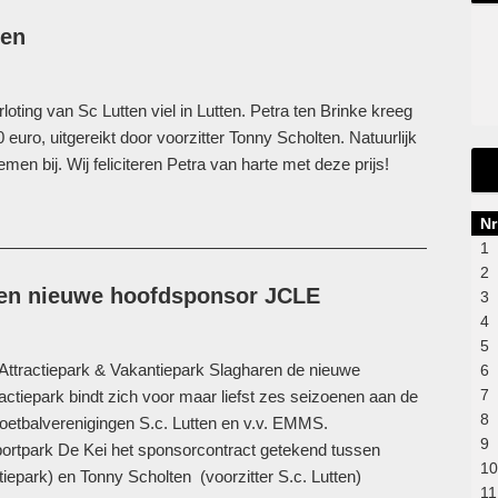
ten
rloting van Sc Lutten viel in Lutten. Petra ten Brinke kreeg
 euro, uitgereikt door voorzitter Tonny Scholten. Natuurlijk
en bij. Wij feliciteren Petra van harte met deze prijs!
Nr
1
2
aren nieuwe hoofdsponsor JCLE
3
4
5
Attractiepark & Vakantiepark Slagharen de nieuwe
6
7
ctiepark bindt zich voor maar liefst zes seizoenen aan de
8
oetbalverenigingen S.c. Lutten en v.v. EMMS.
9
ortpark De Kei het sponsorcontract getekend tussen
10
iepark) en Tonny Scholten (voorzitter S.c. Lutten)
11