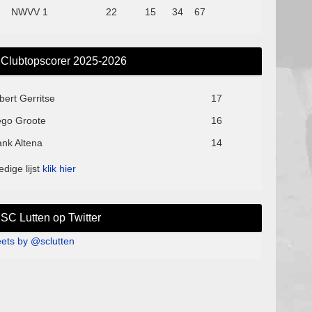
NWVV 1
22
15
34
67
Clubtopscorer 2025-2026
bert Gerritse
17
ego Groote
16
ank Altena
14
edige lijst
klik hier
SC Lutten op Twitter
ets by @sclutten