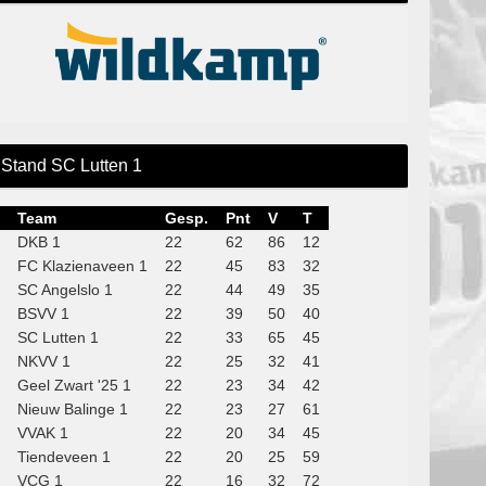
Stand SC Lutten 1
Team
Gesp.
Pnt
V
T
DKB 1
22
62
86
12
FC Klazienaveen 1
22
45
83
32
SC Angelslo 1
22
44
49
35
BSVV 1
22
39
50
40
SC Lutten 1
22
33
65
45
NKVV 1
22
25
32
41
Geel Zwart '25 1
22
23
34
42
Nieuw Balinge 1
22
23
27
61
VVAK 1
22
20
34
45
Tiendeveen 1
22
20
25
59
VCG 1
22
16
32
72